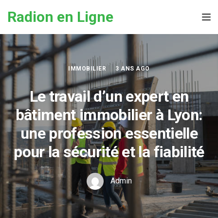
Skip to the content
Radion en Ligne
Tog
IMMOBILIER
3 ANS AGO
Le travail d’un expert en
bâtiment immobilier à Lyon:
une profession essentielle
pour la sécurité et la fiabilité
Admin