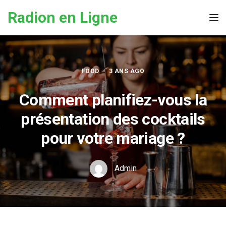
Skip to the content
Radion en Ligne
Tog
FOOD
3 ANS AGO
Comment planifiez-vous la
présentation des cocktails
pour votre mariage ?
Admin