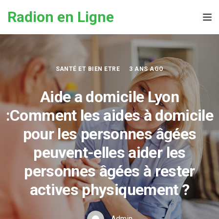
Skip to the content
Radion en Ligne
Tog
SANTÉ ET BIEN ETRE
3 ANS AGO
Aide a domicile Lyon
:Comment les aides à domicile
pour les personnes âgées
peuvent-elles aider les
personnes âgées à rester
actives physiquement ?
Admin